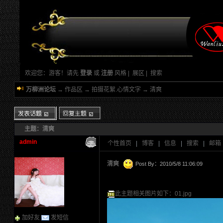
欢迎您：游客！请先
登录
或
注册
风格
|
展区
|
搜索
万柳洲论坛
→
作品区
→
拍摄花絮.心情文字
→ 清爽
主题：清爽
新的主题
admin
投票帖
个性首页
|
博客
|
信息
|
搜索
|
邮箱
交易帖
小字报
清爽
Post By：2010/5/8 11:06:09
此主题相关图片如下：01.jpg
加好友
发短信